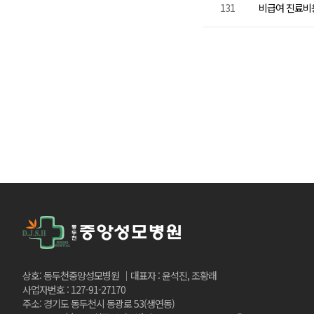
131
비급여 진료비용 
상호: 동두천중앙성모병원 │대표자 : 윤석진, 조황래
사업자번호 : 127-91-27170
주소: 경기도 동두천시 동광로 53(생연동)