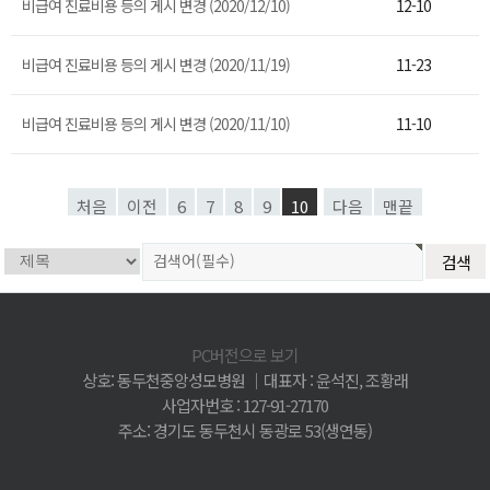
비급여 진료비용 등의 게시 변경 (2020/12/10)
12-10
비급여 진료비용 등의 게시 변경 (2020/11/19)
11-23
비급여 진료비용 등의 게시 변경 (2020/11/10)
11-10
처음
이전
6
7
8
9
10
다음
맨끝
PC버전으로 보기
상호: 동두천중앙성모병원 │대표자 : 윤석진, 조황래
사업자번호 : 127-91-27170
주소: 경기도 동두천시 동광로 53(생연동)