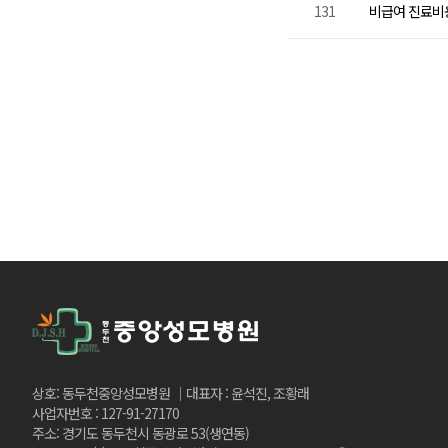
131
비급여 진료비용 
상호: 동두천중앙성모병원 │대표자 : 윤석진, 조황래
사업자번호 : 127-91-27170
주소: 경기도 동두천시 동광로 53(생연동)