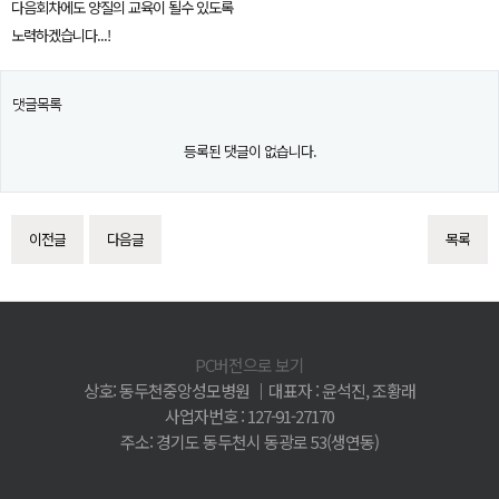
다음회차에도 양질의 교육이 될수 있도록
노력하겠습니다...!
댓글목록
등록된 댓글이 없습니다.
이전글
다음글
목록
PC버전으로 보기
상호: 동두천중앙성모병원 │대표자 : 윤석진, 조황래
사업자번호 : 127-91-27170
주소: 경기도 동두천시 동광로 53(생연동)