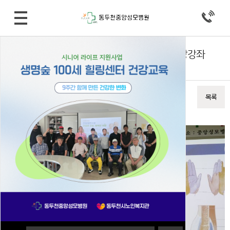
병원소식 > 알림마당
[원내행사] 2017.11.15 (WED) 제7회 시민건강강좌
작성자
동두천중앙성모
17-11-20 20:22
조회
10,354회
댓글
0건
이전글
다음글
목록
본문