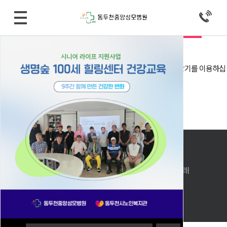
로그인
자동로그인
회원로그인 안내
회원아이디 및 비밀번호가 기억 안나실 때는 아이디/비밀번호 찾기를 이용하십
시오.
아직 회원이 아니시라면 회원으로 가입 후 이용해 주십시오.
아이디 비밀번호 찾기
회원 가입
메인으로 돌아가기
PC버전으로 보기
상호: 동두천중앙성모병원 │대표자 : 윤석진, 조황래
사업자번호 : 127-91-27170
주소: 경기도 동두천시 동광로 53(생연동)