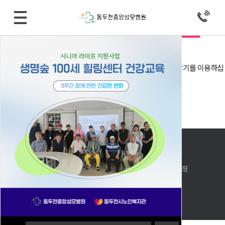
로그인
자동로그인
회원로그인 안내
회원아이디 및 비밀번호가 기억 안나실 때는 아이디/비밀번호 찾기를 이용하십
시오.
아직 회원이 아니시라면 회원으로 가입 후 이용해 주십시오.
아이디 비밀번호 찾기
회원 가입
메인으로 돌아가기
PC버전으로 보기
상호: 동두천중앙성모병원 │대표자 : 윤석진, 조황래
사업자번호 : 127-91-27170
주소: 경기도 동두천시 동광로 53(생연동)