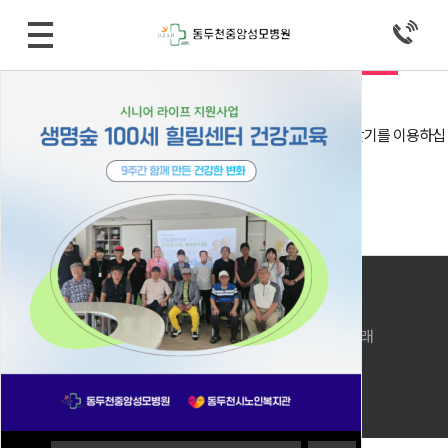
로그인
자동로그인
회원로그인 안내
회원아이디 및 비밀번호가 기억 안나실 때는 아이디/비밀번호 찾기를 이용하십
시오.
아직 회원이 아니시라면 회원으로 가입 후 이용해 주십시오.
아이디 비밀번호 찾기
회원 가입
메인으로 돌아가기
PC버전으로 보기
상호: 동두천중앙성모병원 │대표자 : 윤석진, 조황래
사업자번호 : 127-91-27170
주소: 경기도 동두천시 동광로 53(생연동)