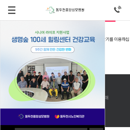
로그인
자동로그인
회원로그인 안내
회원아이디 및 비밀번호가 기억 안나실 때는 아이디/비밀번호 찾기를 이용하십
시오.
아직 회원이 아니시라면 회원으로 가입 후 이용해 주십시오.
아이디 비밀번호 찾기
회원 가입
메인으로 돌아가기
PC버전으로 보기
상호: 동두천중앙성모병원 │대표자 : 윤석진, 조황래
사업자번호 : 127-91-27170
주소: 경기도 동두천시 동광로 53(생연동)